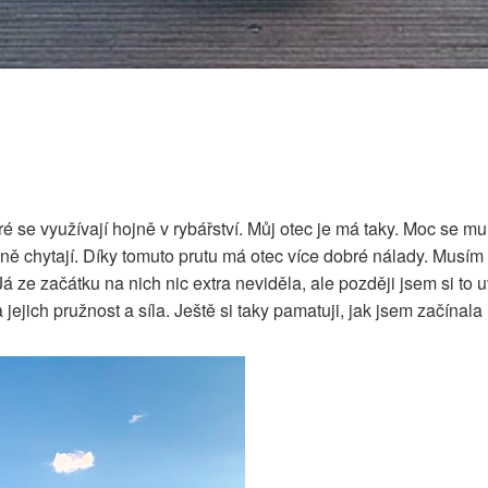
eré se využívají hojně v rybářství. Můj otec je má taky. Moc se mu 
sně chytají. Díky tomuto prutu má otec více dobré nálady. Musím 
Já ze začátku na nich nic extra neviděla, ale později jsem si to
a jejich pružnost a síla. Ještě si taky pamatuji, jak jsem začínala 