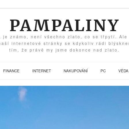
PAMPALINY
k je známo, není všechno zlato, co se třpytí. Ale
naší internetové stránky se kdykoliv rádi blýskn
tím, že právě my jsme dokonce nad zlato.
FINANCE
INTERNET
NAKUPOVÁNÍ
PC
VĚDA