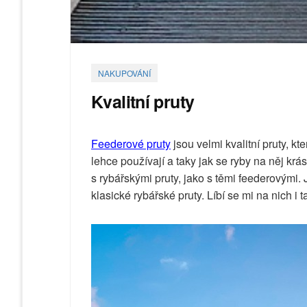
NAKUPOVÁNÍ
Kvalitní pruty
Feederové pruty
jsou velmi kvalitní pruty, kt
lehce používají a taky jak se ryby na něj krá
s rybářskými pruty, jako s těmi feederovými. 
klasické rybářské pruty. Líbí se mi na nich i t