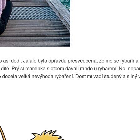
 to asi dědí. Já ale byla opravdu přesvědčená, že mě se rybaři
dítě. Prý si maminka s otcem dávali rande u rybaření. No, nepam
je docela velká nevýhoda rybaření. Dost mi vadí studený a silný ví