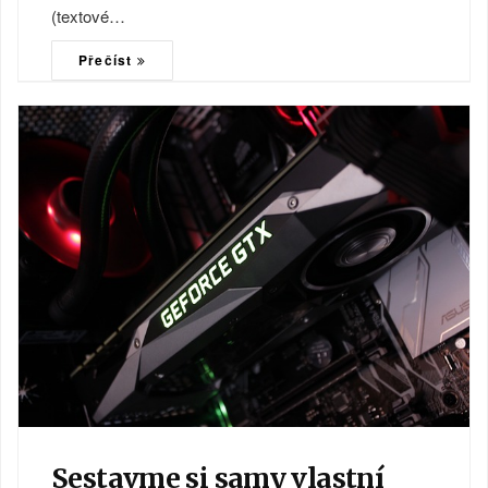
(textové…
Přečíst
Sestavme si samy vlastní