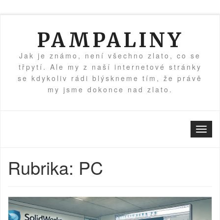
Skip
to
PAMPALINY
content
Jak je známo, není všechno zlato, co se
třpytí. Ale my z naší internetové stránky
se kdykoliv rádi blýskneme tím, že právě
my jsme dokonce nad zlato.
Toggl
naviga
Rubrika:
PC