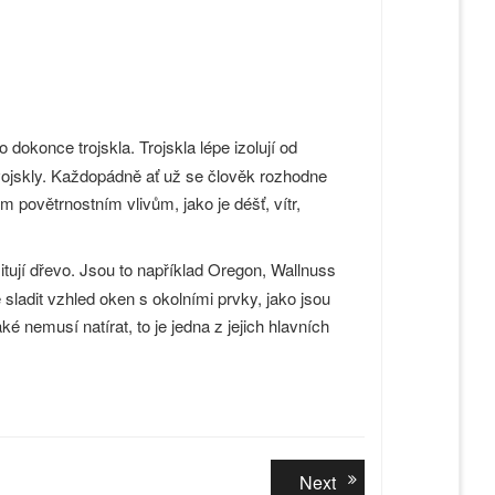
dokonce trojskla. Trojskla lépe izolují od
 dvojskly. Každopádně ať už se člověk rozhodne
 povětrnostním vlivům, jako je déšť, vítr,
itují dřevo. Jsou to například Oregon, Wallnuss
ladit vzhled oken s okolními prvky, jako jsou
 nemusí natírat, to je jedna z jejich hlavních
Next
Next