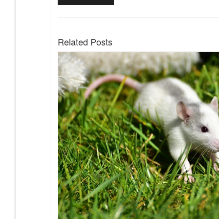
post:
pro
příspěvek
Related Posts