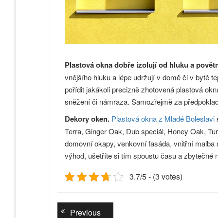
Plastová okna dobře izolují od hluku a povětr
vnějšího hluku a lépe udržují v domě či v bytě t
pořídit jakákoli precizně zhotovená plastová okn
sněžení či námraza. Samozřejmě za předpokladu
Dekory oken.
Plastová okna z Mladé Boleslavi
s
Terra, Ginger Oak, Dub speciál, Honey Oak, Turn
domovní okapy, venkovní fasáda, vnitřní malba s
výhod, ušetříte si tím spoustu času a zbytečné
3.7/5 - (3 votes)
Navigace
Previous
Previous