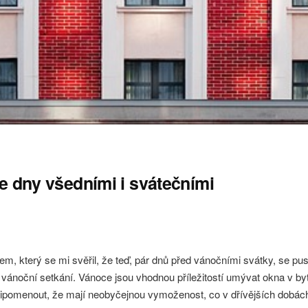
e dny všedními i svátečními
m, který se mi svěřil, že teď, pár dnů před vánočními svátky, se pus
 vánoční setkání. Vánoce jsou vhodnou příležitostí umývat okna v by
 připomenout, že mají neobyčejnou vymoženost, co v dřívějších dobách