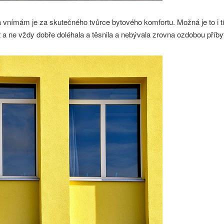
vnímám je za skutečného tvůrce bytového komfortu. Možná je to i tí
 a ne vždy dobře doléhala a těsnila a nebývala zrovna ozdobou příby