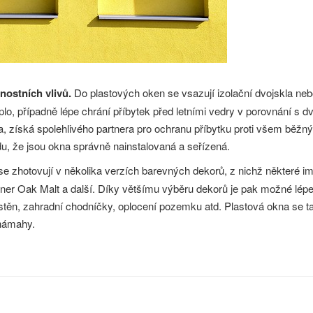
nostních vlivů.
Do plastových oken se vsazují izolační dvojskla nebo 
eplo, případně lépe chrání příbytek před letními vedry v porovnání s
a, získá spolehlivého partnera pro ochranu příbytku proti všem běžným
, že jsou okna správně nainstalovaná a seřízená.
e zhotovují v několika verzích barevných dekorů, z nichž některé im
er Oak Malt a další. Díky většímu výběru dekorů je pak možné lépe s
těn, zahradní chodníčky, oplocení pozemku atd. Plastová okna se také
 námahy.