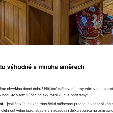
je to výhodné v mnoha směrech
 mimo obvyklou denní dobu? Některé stěhovací firmy vám v tomto smě
v noci. Je v tom vůbec nějaký rozdíl? Je, a podstatný:
ní
– jestliže víte, že vás ráno čeká stěhovací proces, a večer si vše p
né ulehnout velmi brzo, abyste si načasovali délku spánku na osm až