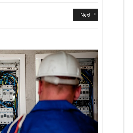
Next
Next
post: