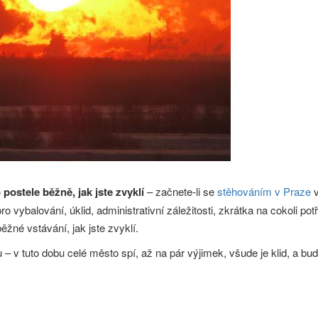
postele běžně, jak jste zvyklí
– začnete-li se
stěhováním v Praze
v
o vybalování, úklid, administrativní záležitosti, zkrátka na cokoli po
ěžné vstávání, jak jste zvyklí.
 v tuto dobu celé město spí, až na pár výjimek, všude je klid, a bude 