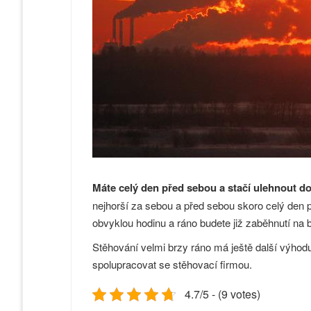
Máte celý den před sebou a stačí ulehnout do 
nejhorší za sebou a před sebou skoro celý den pr
obvyklou hodinu a ráno budete již zaběhnutí na b
Stěhování velmi brzy ráno má ještě další výhodu –
spolupracovat se stěhovací firmou.
4.7/5 - (9 votes)