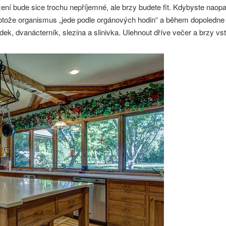
zení bude sice trochu nepříjemné, ale brzy budete fit. Kdybyste naopak 
tože organismus „jede podle orgánových hodin“ a během dopoledne j
udek, dvanácterník, slezina a slinivka. Ulehnout dříve večer a brzy vst