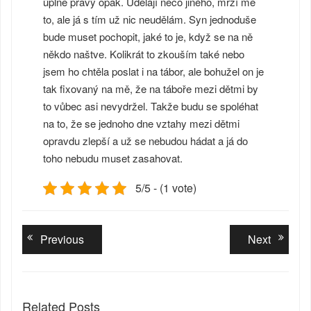
úplně pravý opak. Udělají něco jiného, mrzí mě
to, ale já s tím už nic neudělám. Syn jednoduše
bude muset pochopit, jaké to je, když se na ně
někdo naštve. Kolikrát to zkouším také nebo
jsem ho chtěla poslat i na tábor, ale bohužel on je
tak fixovaný na mě, že na táboře mezi dětmi by
to vůbec asi nevydržel. Takže budu se spoléhat
na to, že se jednoho dne vztahy mezi dětmi
opravdu zlepší a už se nebudou hádat a já do
toho nebudu muset zasahovat.
5/5 - (1 vote)
Navigace
Previous
Next
Previous
Next
post:
post:
pro
příspěvek
Related Posts