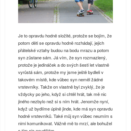
Je to opravdu hodně složité, protože se bojím, že
potom děti se opravdu hodně rozhádají, jejich
přátelské vztahy budou na bodu mrazu a potom
syn zůstane sám. Já vím, že syn rozmazlený,
protože je jedináček a do svých šesti let vlastně
vyrůstá sám, protože my jsme ještě bydleli v
takovém místě, kde vůbec syn neměl žádné
vrstevníky. Takže on vlastně byl zvyklý, že je
vždycky po jeho, když si chtěl hrát, tak mě nic
jiného nezbylo než si s ním hrát. Jenomže nyní,
když už bydlíme úplně jinde, kde má syn opravdu
hodně vrstevníků. Také můj syn vůbec neumím s
nimi komunikovat. Vážně mě to mrzí, ale bohužel
s tím nic neudělám.