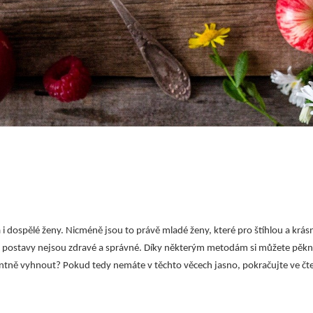
 i dospělé ženy. Nicméně jsou to právě mladé ženy, které pro štíhlou a krá
 postavy nejsou zdravé a správné. Díky některým metodám si můžete pěkně
tně vyhnout? Pokud tedy nemáte v těchto věcech jasno, pokračujte ve čte