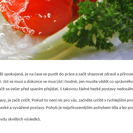
š spokojená, je na čase se pustit do práce a začít shazovat zdravě a přirozen
ě. Jíst se musí a dokonce se musí jíst i hodně, jen musíte vědět co správného
 začít se večer před spaním přejídat. S takovou žádné hezké postavy nedosáh
y, je začít cvičit. Pokud to není nic pro vás, začněte určitě s rychlejšími
 hezké a vyvážené postavy. Pohyb je nejpřirozenějším pohybem těla a lez 
vdu skvělých výsledků.