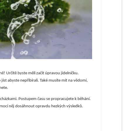
ě! Určitě byste měli začít úpravou jídelníčku.
 jíst abyste nepřibírali. Také musíte mít na vědomí,
nete.
 procházkami. Postupem času se propracujete k běhání.
pomocí něj dosáhnout opravdu hezkých výsledků.