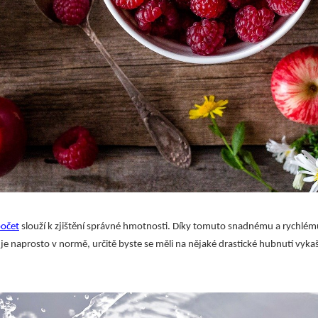
očet
slouží k zjištění správné hmotnosti. Díky tomuto snadnému a rychlém
je naprosto v normě, určitě byste se měli na nějaké drastické hubnutí vyka