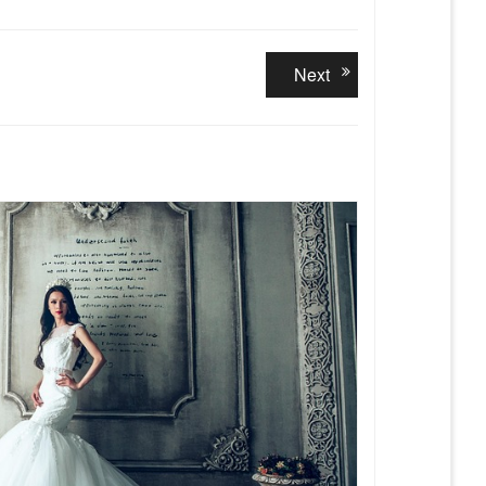
Next
Next
post: