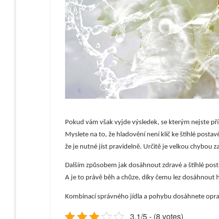
Pokud vám však vyjde výsledek, se kterým nejste příli
Myslete na to, že hladovění není klíč ke štíhlé postav
že je nutné jíst pravidelně. Určitě je velkou chybou
Dalším způsobem jak dosáhnout zdravé a štíhlé postav
A je to právě běh a chůze, díky čemu lez dosáhnout
Kombinací správného jídla a pohybu dosáhnete opra
3.1/5 - (8 votes)