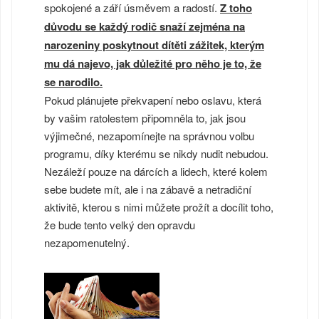
spokojené a září úsměvem a radostí.
Z toho
důvodu se každý rodič snaží zejména na
narozeniny poskytnout dítěti zážitek, kterým
mu dá najevo, jak důležité pro něho je to, že
se narodilo.
Pokud plánujete překvapení nebo oslavu, která
by vašim ratolestem připomněla to, jak jsou
výjimečné, nezapomínejte na správnou volbu
programu, díky kterému se nikdy nudit nebudou.
Nezáleží pouze na dárcích a lidech, které kolem
sebe budete mít, ale i na zábavě a netradiční
aktivitě, kterou s nimi můžete prožít a docílit toho,
že bude tento velký den opravdu
nezapomenutelný.