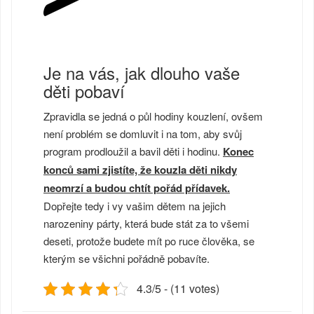
Je na vás, jak dlouho vaše
děti pobaví
Zpravidla se jedná o půl hodiny kouzlení, ovšem
není problém se domluvit i na tom, aby svůj
program prodloužil a bavil děti i hodinu.
Konec
konců sami zjistíte, že kouzla děti nikdy
neomrzí a budou chtít pořád přídavek.
Dopřejte tedy i vy vašim dětem na jejich
narozeniny párty, která bude stát za to všemi
deseti, protože budete mít po ruce člověka, se
kterým se všichni pořádně pobavíte.
4.3/5 - (11 votes)