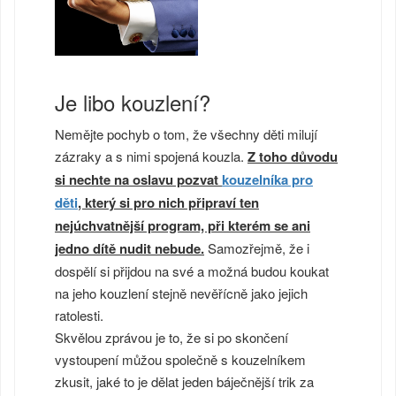
Je libo kouzlení?
Nemějte pochyb o tom, že všechny děti milují
zázraky a s nimi spojená kouzla.
Z toho důvodu
si nechte na oslavu pozvat
kouzelníka pro
děti
, který si pro nich připraví ten
nejúchvatnější program, při kterém se ani
jedno dítě nudit nebude.
Samozřejmě, že i
dospělí si přijdou na své a možná budou koukat
na jeho kouzlení stejně nevěřícně jako jejich
ratolesti.
Skvělou zprávou je to, že si po skončení
vystoupení můžou společně s kouzelníkem
zkusit, jaké to je dělat jeden báječnější trik za